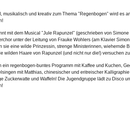
, musikalisch und kreativ zum Thema "Regenbogen" wird es am
n!
t mit dem Musical "Jule Rapunzel" (geschrieben von Simone H
erchor unter der Leitung von Frauke Wohlers (am Klavier Simon
 sie eine wilde Prinzessin, strenge Ministerinnen, wiehernde Be
e wilden Haare von Rapunzel (und nicht nur die!) versuchen z
h ein regenbogen-buntes Programm mit Kaffee und Kuchen, Gegr
lsingen mit Matthias, chinesischer und eritreischer Kalligraphie 
e Zuckerwatte und Waffeln! Die Jugendgruppe lädt zu Disco un
n!