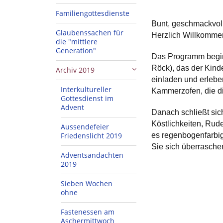
Familiengottesdienste
Bunt, geschmackvoll
Glaubenssachen für
Herzlich Willkomme
die "mittlere
Generation"
Das Programm beginn
Röck), das der Kind
Archiv 2019
einladen und erleben
Interkultureller
Kammerzofen, die di
Gottesdienst im
Advent
Danach schließt sic
Köstlichkeiten, Rude
Aussendefeier
Friedenslicht 2019
es regenbogenfarbig
Sie sich überrasche
Adventsandachten
2019
Sieben Wochen
ohne
Fastenessen am
Aschermittwoch