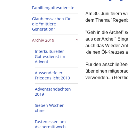
Familiengottesdienste
Am 30. Juni feiern 
Glaubenssachen für
dem Thema "Regenbo
die "mittlere
Generation"
"Geh in die Arche!" 
aus der Arche!" Eing
Archiv 2019
auch das Wieder-Ank
Interkultureller
kleinen Öl-Kreuzes au
Gottesdienst im
Advent
Für den anschließend
über einen mitgebrach
Aussendefeier
Friedenslicht 2019
verwenden...) Herzli
Adventsandachten
2019
Sieben Wochen
ohne
Fastenessen am
Aschermittwoch