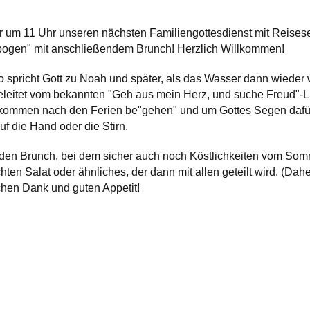
wir um 11 Uhr unseren nächsten Familiengottesdienst mit Reis
gen" mit anschließendem Brunch! Herzlich Willkommen!
so spricht Gott zu Noah und später, als das Wasser dann wieder 
eleitet vom bekannten "Geh aus mein Herz, und suche Freud"-Li
ommen nach den Ferien be"gehen" und um Gottes Segen dafür b
f die Hand oder die Stirn.
en Brunch, bei dem sicher auch noch Köstlichkeiten vom Somme
ten Salat oder ähnliches, der dann mit allen geteilt wird. (Daher
chen Dank und guten Appetit!