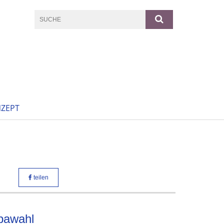
ZEPT
teilen
opawahl